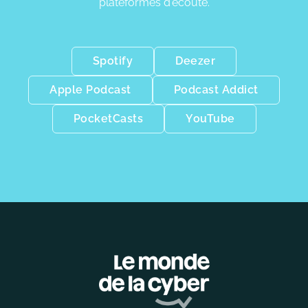
plateformes d'écoute.
Spotify
Deezer
Apple Podcast
Podcast Addict
PocketCasts
YouTube