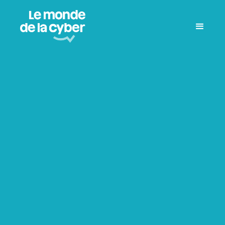
Tous les articles
Tour de France
Formation
Juridique
IA
Entretien
Géopolitique
Défense