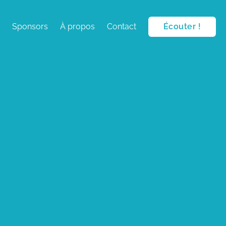
Sponsors
À propos
Contact
Écouter !
és en