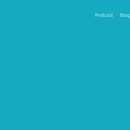
Podcast
Blog
LE PODCAST
ue semaine, de nouvelles interviews sur des thématiques cl
cybersécurité.