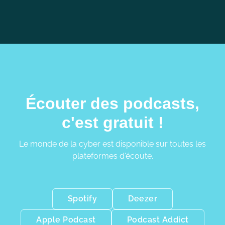
Écouter des podcasts,
c'est gratuit !
Le monde de la cyber est disponible sur toutes les
plateformes d'écoute.
Spotify
Deezer
Apple Podcast
Podcast Addict