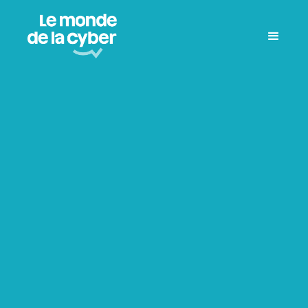
Tous les épisodes
Tour de France
Talk-Show
Témoignage
Événement
Entretien
Hors-série
Mini-série