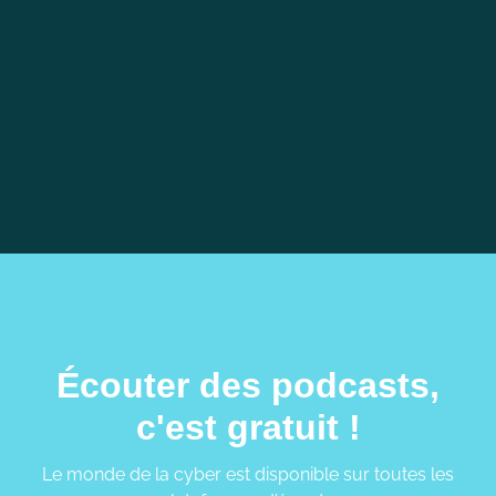
Merci à SoSafe et particulièrement à Arnaud
Loubatiere pour ce 1er épisode en partenariat ! Merci à
The Metrics Factory et particulièrement à Cybéline
Roux pour son accompagnement sur ce projet 💫
Écouter des podcasts,
c'est gratuit !
Le monde de la cyber est disponible sur toutes les