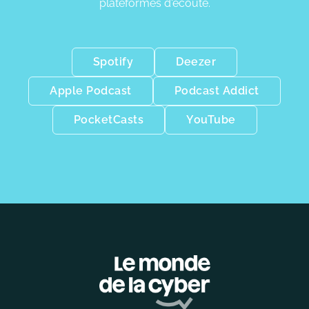
plateformes d'écoute.
Spotify
Deezer
Apple Podcast
Podcast Addict
PocketCasts
YouTube